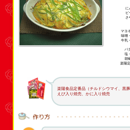
に
ピ
さ
マヨネ
味噌
牛乳
バ
塩
胡
楽陽
楽陽食品定番品（チルドシウマイ、黒豚
えび入り焼売、かに入り焼売