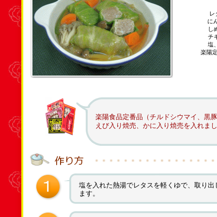
レ
に
し
チ
塩
楽陽
楽陽食品定番品（チルドシウマイ、黒豚
えび入り焼売、かに入り焼売を入れま
塩を入れた熱湯でレタスを軽くゆで、取り出
ます。